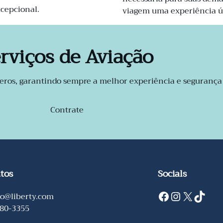
xcepcional.
viagem uma experiência ú
rviços de Aviação
teros, garantindo sempre a melhor experiência e segurança 
Contrate
tos
Socials
Facebook
Instagram
X
TikTok
to@liberty.com
280-3355