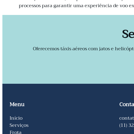
processos para garantir uma experiência de voo e
Se
Oferecemos táxis aéreos com jatos e helicóp
Menu
Conta
Início
conta
Serviços
(11) 3
Frota